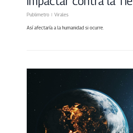
impactar contra la Tie
Publimetro
Virales
Así afectaría a la humanidad si ocurre.
ABR
21