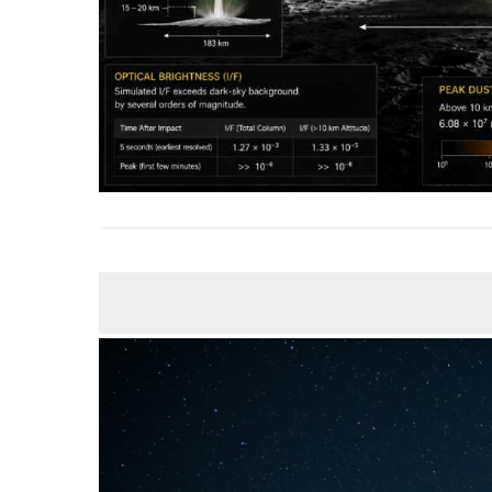
ABR
23