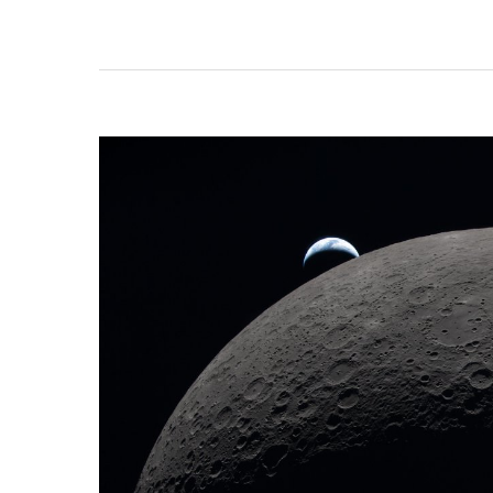
ABR
07