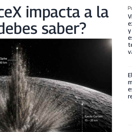
eX impacta a la
Pu
V
debes saber?
e
y
e
t
v
E
m
e
r