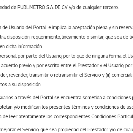
opiedad de PUBLIMETRO S.A. DE CV y/o de cualquier tercero.
ión de Usuario del Portal e implica la aceptación plena y sin rese
ra disposición, requerimiento, lineamiento o similar, que sea de 
en dicha información.
personal por parte del Usuario, por lo que de ninguna forma el Us
 acuerdo previo y por escrito entre el Prestador y el Usuario, por 
er, revender, transmitir o retransmitir el Servicio y (ii) comercia
os a su disposición.
Usuarios a través del Portal se encuentra sometida a condiciones 
pletan y/o modifican los presentes términos y condiciones de uso d
 ha de leer atentamente las correspondientes Condiciones Particul
ejorar el Servicio, que sea propiedad del Prestador y/o de cualqu