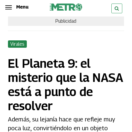
Skip
Menu
Menu
to
Publicidad
main
content
Virales
El Planeta 9: el
misterio que la NASA
está a punto de
resolver
Además, su lejanía hace que refleje muy
poca luz, convirtiéndolo en un objeto