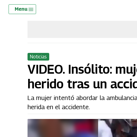
Skip
Menu
Menu
to
main
content
Noticias
VIDEO. Insólito: mu
herido tras un acci
La mujer intentó abordar la ambulancia
herida en el accidente.