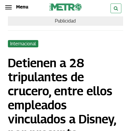
Skip
Menu
Menu
to
Publicidad
main
content
Internacional
Detienen a 28
tripulantes de
crucero, entre ellos
empleados
vinculados a Disney,