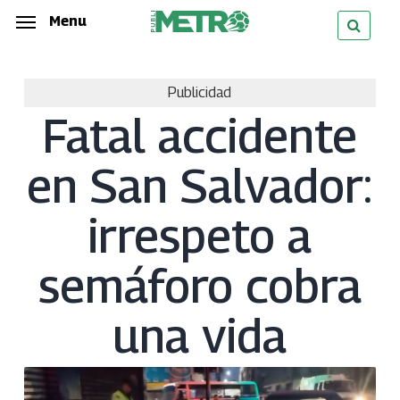
Skip
Menu
Menu
to
main
Publicidad
content
Fatal accidente
en San Salvador:
irrespeto a
semáforo cobra
una vida