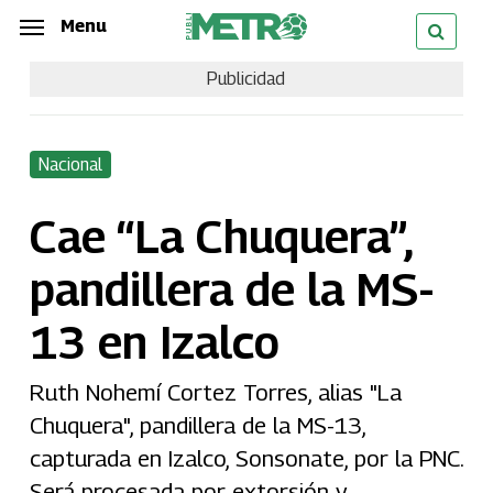
Skip
Menu
Menu
to
Publicidad
main
content
Nacional
Cae “La Chuquera”,
pandillera de la MS-
13 en Izalco
Ruth Nohemí Cortez Torres, alias "La
Chuquera", pandillera de la MS-13,
capturada en Izalco, Sonsonate, por la PNC.
Será procesada por extorsión y