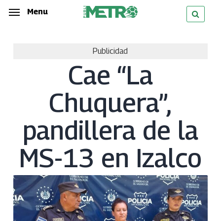
Skip
Menu
Menu
to
main
Publicidad
content
Cae “La
Chuquera”,
pandillera de la
MS-13 en Izalco