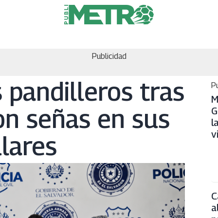
Publicidad
 pandilleros tras
Pu
M
on señas en sus
G
l
v
lares
C
a