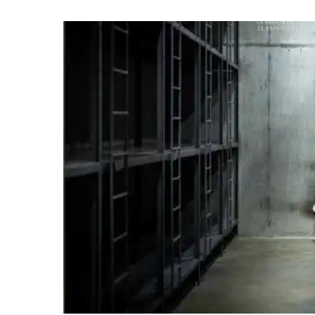
ENE
30