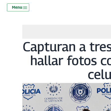
Skip
Menu
Menu
to
main
content
Capturan a tres
hallar fotos c
celu