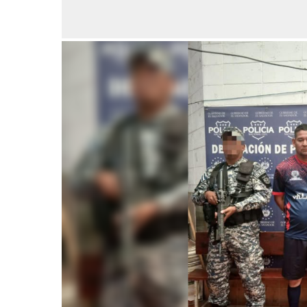
FEB
02