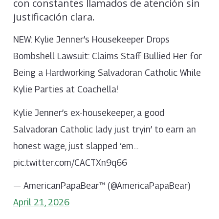
con constantes llamados de atención sin
justificación clara.
NEW: Kylie Jenner’s Housekeeper Drops
Bombshell Lawsuit: Claims Staff Bullied Her for
Being a Hardworking Salvadoran Catholic While
Kylie Parties at Coachella!
Kylie Jenner’s ex-housekeeper, a good
Salvadoran Catholic lady just tryin’ to earn an
honest wage, just slapped ‘em…
pic.twitter.com/CACTXn9q66
— AmericanPapaBear™ (@AmericaPapaBear)
April 21, 2026