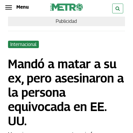
Skip
Menu
Menu
to
Publicidad
main
content
Internacional
Mandó a matar a su
ex, pero asesinaron a
la persona
equivocada en EE.
UU.