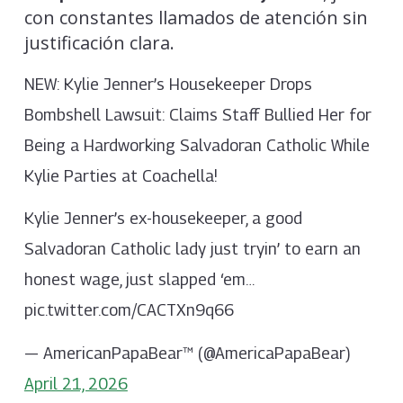
con constantes llamados de atención sin
justificación clara.
NEW: Kylie Jenner’s Housekeeper Drops
Bombshell Lawsuit: Claims Staff Bullied Her for
Being a Hardworking Salvadoran Catholic While
Kylie Parties at Coachella!
Kylie Jenner’s ex-housekeeper, a good
Salvadoran Catholic lady just tryin’ to earn an
honest wage, just slapped ‘em…
pic.twitter.com/CACTXn9q66
— AmericanPapaBear™ (@AmericaPapaBear)
April 21, 2026