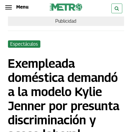
Skip
Menu
Menu
to
Publicidad
main
content
Espectáculos
Exempleada
doméstica demandó
a la modelo Kylie
Jenner por presunta
discriminación y