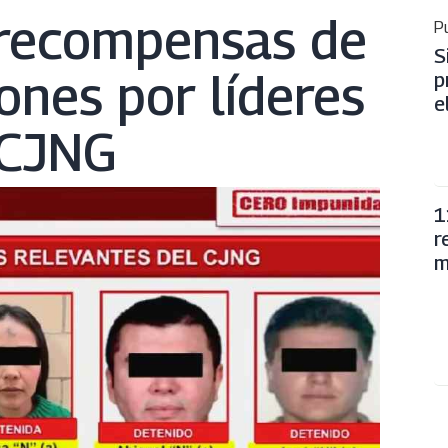
 recompensas de
Pu
S
ones por líderes
p
e
 CJNG
1
r
m