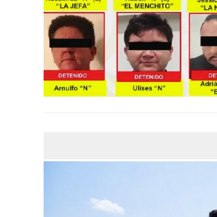
JUL
09