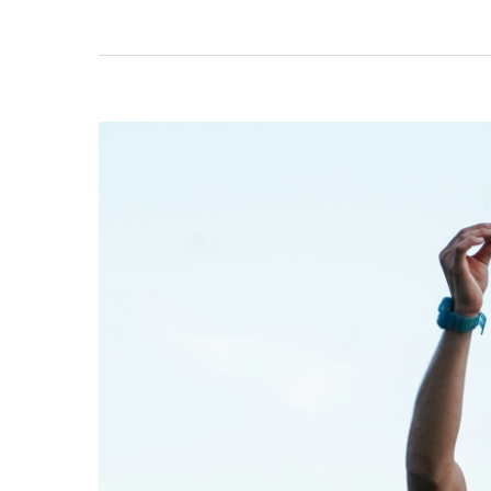
JUL
06