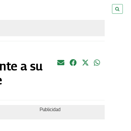
nte a su
e
Publicidad