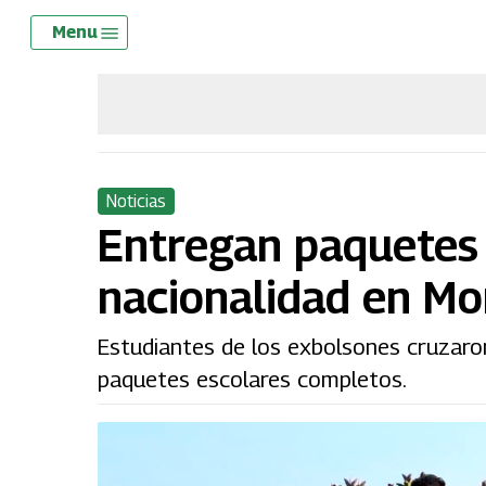
Skip
Menu
Menu
to
main
content
Noticias
Entregan paquetes 
nacionalidad en M
Estudiantes de los exbolsones cruzaro
paquetes escolares completos.