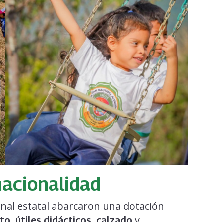
nacionalidad
onal estatal abarcaron una dotación
,
,
y
xto
útiles didácticos
calzado