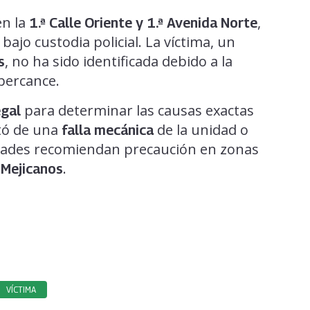
en la
,
1.ª Calle Oriente y 1.ª Avenida Norte
ajo custodia policial. La víctima, un
, no ha sido identificada debido a la
s
percance.
para determinar las causas exactas
egal
ató de una
de la unidad o
falla mecánica
idades recomiendan precaución en zonas
n
.
Mejicanos
VÍCTIMA