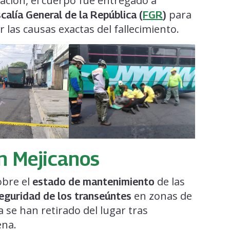
ración, el cuerpo fue entregado a
para
scalía General de la República (
FGR
)
r las causas exactas del fallecimiento.
n Mejicanos
sobre el
de las
estado de mantenimiento
en zonas de
eguridad de los transeúntes
a se han retirado del lugar tras
ena.