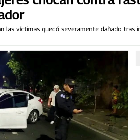
ador
ban las víctimas quedó severamente dañado tras 