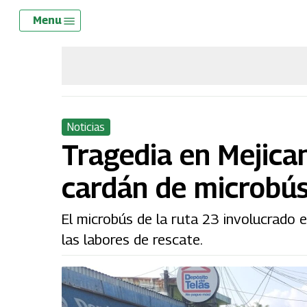
Skip
Menu
Menu
to
main
content
Noticias
Tragedia en Mejica
cardán de microbú
El microbús de la ruta 23 involucrado e
las labores de rescate.