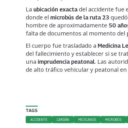
La
del accidente fue 
ubicación exacta
donde el
quedó b
microbús de la ruta 23
hombre de aproximadamente
50 año
falta de documentos al momento del 
El cuerpo fue trasladado a
Medicina L
del fallecimiento y establecer si se tr
una
. Las autor
imprudencia peatonal
de alto tráfico vehicular y peatonal e
TAGS
ACCIDENTE
CARDÁN
MEJICANOS
MICROBÚS