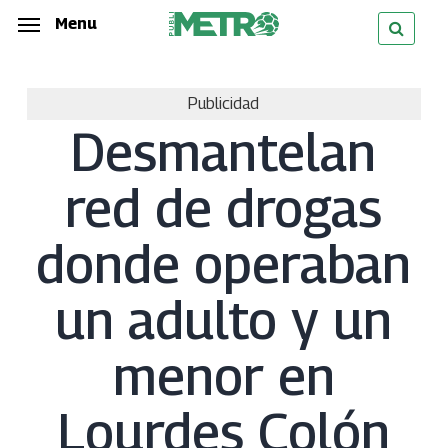
Skip
Menu
Menu
to
main
Publicidad
content
Desmantelan
red de drogas
donde operaban
un adulto y un
menor en
Lourdes Colón