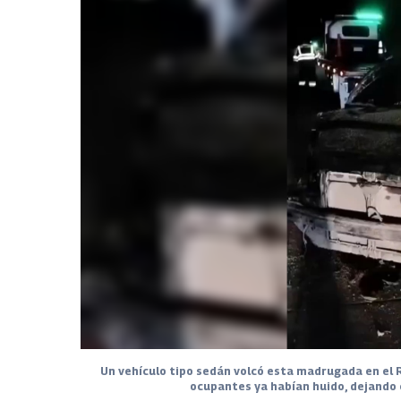
Un vehículo tipo sedán volcó esta madrugada en el R
ocupantes ya habían huido, dejando e