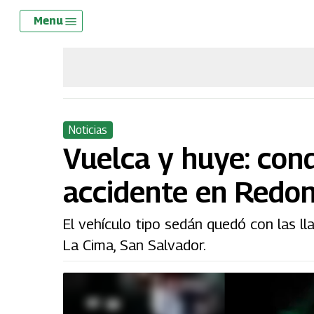
Skip
Menu
Menu
to
main
content
Noticias
Vuelca y huye: con
accidente en Redo
El vehículo tipo sedán quedó con las ll
La Cima, San Salvador.