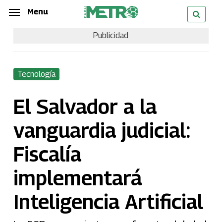
Skip
Menu
Menu
to
Publicidad
main
content
Tecnología
El Salvador a la
vanguardia judicial:
Fiscalía
implementará
Inteligencia Artificial