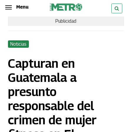
Skip
Menu
Menu
to
Publicidad
main
content
Noticias
Capturan en
Guatemala a
presunto
responsable del
crimen de mujer