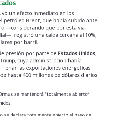
cados
uvo un efecto inmediato en los
el petróleo Brent, que había subido ante
tro —considerando que por esta vía
ial—, registró una caída cercana al 10%,
lares por barril.
 de presión por parte de
,
Estados Unidos
, cuya administración había
 Trump
frenar las exportaciones energéticas
 de hasta 400 millones de dólares diarios
.
e Ormuz se mantendrá “totalmente abierto”
nidos.
no, se declara totalmente abierto el paso de