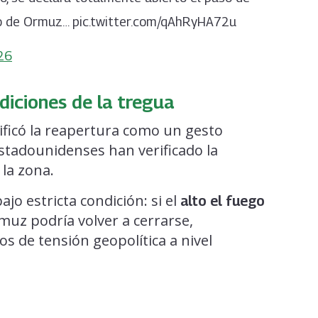
ho de Ormuz… pic.twitter.com/qAhRyHA72u
026
iciones de la tregua
ficó la reapertura como un gesto
stadounidenses han verificado la
 la zona.
o estricta condición: si el
alto el fuego
muz podría volver a cerrarse,
os de tensión geopolítica a nivel