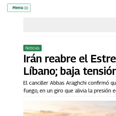
Skip
Menu
Menu
to
main
content
Noticias
Irán reabre el Est
Líbano; baja tensió
El canciller Abbas Araghchi confirmó q
fuego, en un giro que alivia la presión