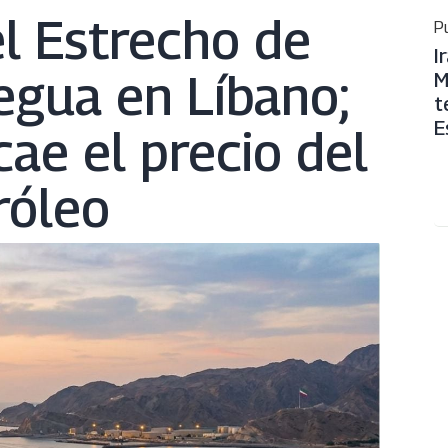
el Estrecho de
Pu
I
egua en Líbano;
M
t
E
cae el precio del
róleo