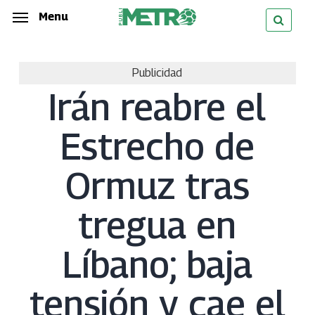
Skip
Menu
Menu
to
main
Publicidad
content
Irán reabre el
Estrecho de
Ormuz tras
tregua en
Líbano; baja
tensión y cae el