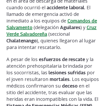
en el área de descarga de materiales
cuando ocurrió el
. El
accidente laboral
llamado de emergencia activó de
inmediato a los equipos de
Comandos de
(delegación
) y
Salvamento
Aguilares
Cruz
(seccional
Verde Salvadoreña
), quienes llegaron al lugar
Chalatenango
para intentar rescatarlo.
A pesar de los
y la
esfuerzos de rescate
atención prehospitalaria brindada por
los socorristas, las
por
lesiones sufridas
el joven resultaron
. Los equipos
mortales
médicos confirmaron su
en el
deceso
sitio del accidente, tras evaluar que las
heridas eran incompatibles con la vida. El
Sistema de Emergencias Médicas (SEM)