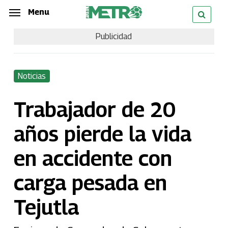
Skip
Menu
Menu
to
Publicidad
main
content
Noticias
Trabajador de 20
años pierde la vida
en accidente con
carga pesada en
Tejutla