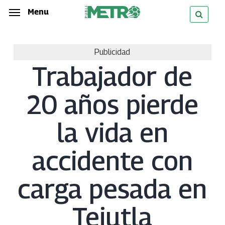
Skip
Menu
Menu
to
main
Publicidad
content
Trabajador de
20 años pierde
la vida en
accidente con
carga pesada en
Tejutla