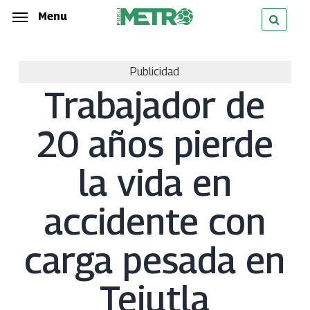
Skip
Menu
Menu
to
main
Publicidad
content
Trabajador de
20 años pierde
la vida en
accidente con
carga pesada en
Tejutla