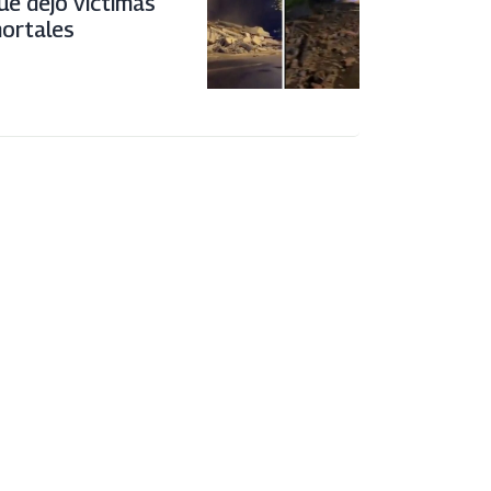
ue dejó víctimas
ortales