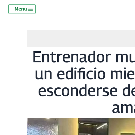
Skip
Menu
Menu
to
main
content
Entrenador mur
un edificio mi
esconderse de
am