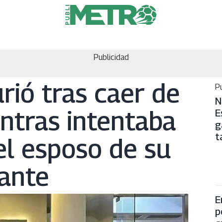
Publicidad
ió tras caer de
Pu
N
entras intentaba
E
g
t
l esposo de su
ante
E
p