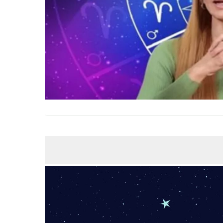
ABR
15