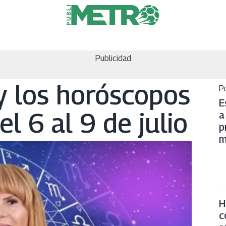
Publicidad
y los horóscopos
Pu
E
l 6 al 9 de julio
a
p
m
H
c