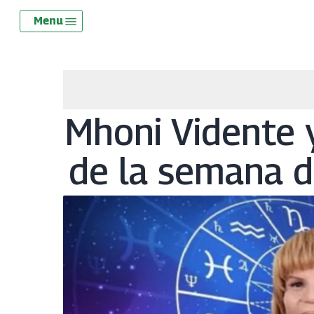
Skip
Menu
Menu
to
main
content
Mhoni Vidente 
de la semana de