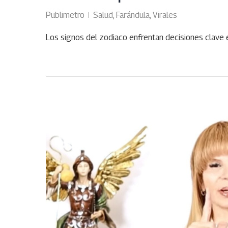
Publimetro
Salud
,
Farándula
,
Virales
Los signos del zodiaco enfrentan decisiones clave e
MAR
27