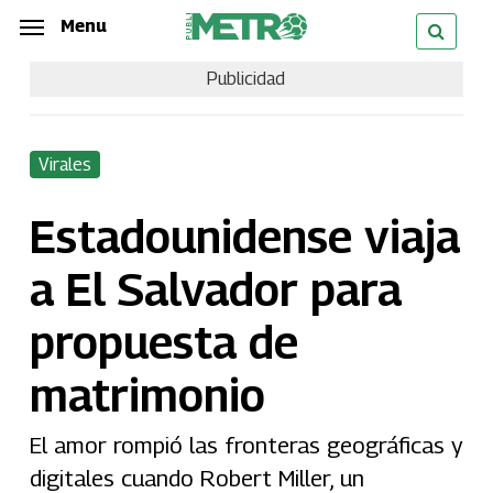
Skip
Menu
Menu
to
Publicidad
main
content
Virales
Estadounidense viaja
a El Salvador para
propuesta de
matrimonio
El amor rompió las fronteras geográficas y
digitales cuando Robert Miller, un