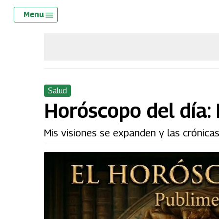
Skip
Menu
Menu
to
main
content
Salud
Horóscopo del día:
Mis visiones se expanden y las crónica