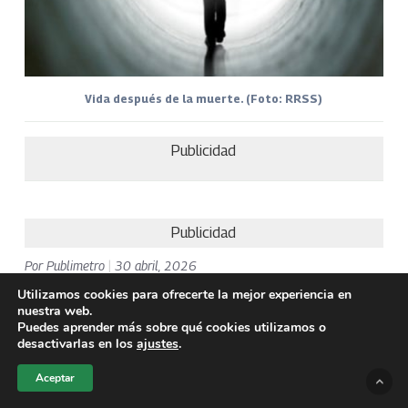
Vida después de la muerte. (Foto: RRSS)
Publicidad
Publicidad
Por
Publimetro
|
30 abril, 2026
Utilizamos cookies para ofrecerte la mejor experiencia en
, quien afirma
La médium Natalia Patiño
nuestra web.
tener la capacidad de percibir y
Puedes aprender más sobre qué cookies utilizamos o
desactivarlas en los
ajustes
.
comunicarse con espíritus desde su
infancia, aseguró en una entrevista con
Aceptar
el antropólogo Esteban Cruz, que
LOS