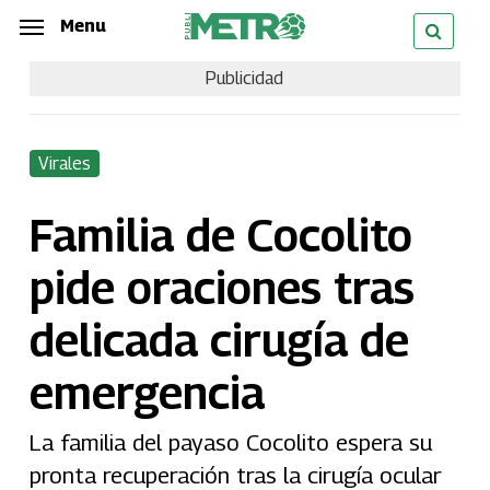
Skip
Menu
Menu
to
Publicidad
main
content
Virales
Familia de Cocolito
pide oraciones tras
delicada cirugía de
emergencia
La familia del payaso Cocolito espera su
pronta recuperación tras la cirugía ocular