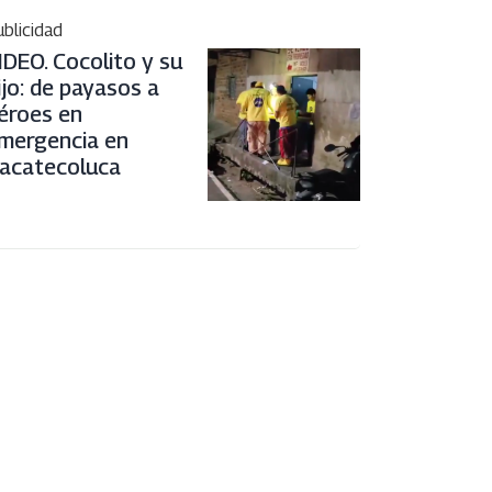
blicidad
IDEO. Cocolito y su
ijo: de payasos a
éroes en
mergencia en
acatecoluca