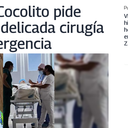
Cocolito pide
Pu
V
delicada cirugía
h
h
e
rgencia
Z