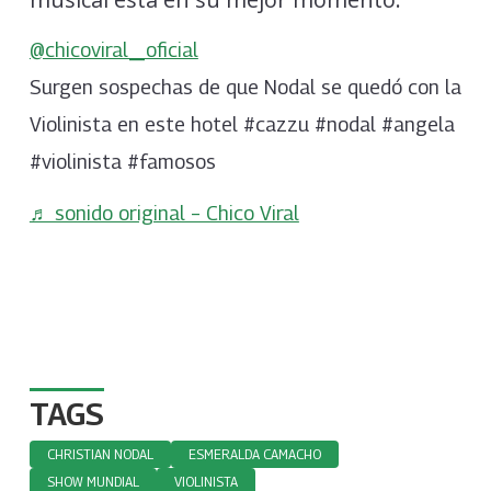
@chicoviral_oficial
Surgen sospechas de que Nodal se quedó con la
Violinista en este hotel #cazzu #nodal #angela
#violinista #famosos
♬ sonido original – Chico Viral
TAGS
CHRISTIAN NODAL
ESMERALDA CAMACHO
SHOW MUNDIAL
VIOLINISTA