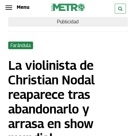
Skip
Menu
Menu
to
Publicidad
main
content
Farándula
La violinista de
Christian Nodal
reaparece tras
abandonarlo y
arrasa en show