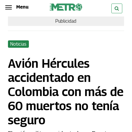
Skip
Menu
Menu
to
Publicidad
main
content
Noticias
Avión Hércules
accidentado en
Colombia con más de
60 muertos no tenía
seguro