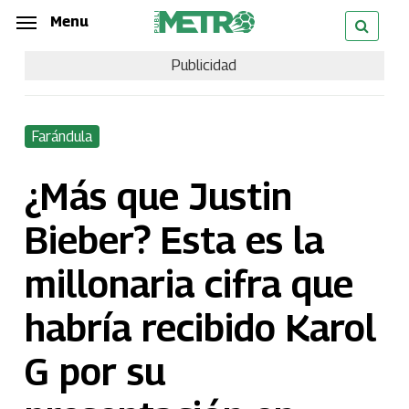
Skip
Menu
Menu
to
Publicidad
main
content
Farándula
¿Más que Justin
Bieber? Esta es la
millonaria cifra que
habría recibido Karol
G por su