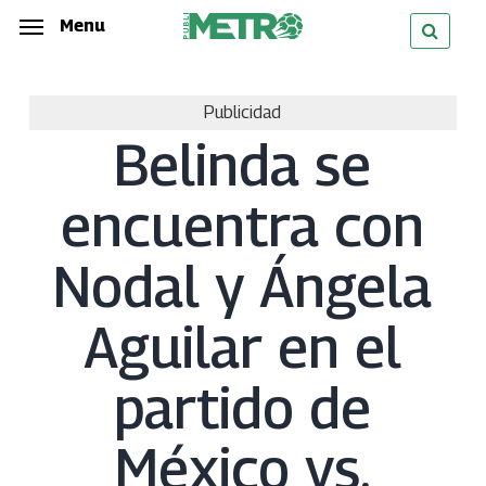
Skip
Menu
Menu
to
main
Publicidad
content
Belinda se
encuentra con
Nodal y Ángela
Aguilar en el
partido de
México vs.