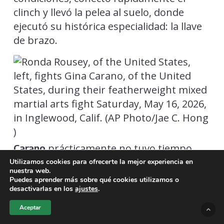
clinch y llevó la pelea al suelo, donde
ejecutó su histórica especialidad: la llave
de brazo.
prácticamente no tuvo tiempo
Carano
para reaccionar. Apenas segundos
Utilizamos cookies para ofrecerte la mejor experiencia en
nuestra web.
después del derribo,
aseguró la
Rousey
Puedes aprender más sobre qué cookies utilizamos o
sumisión y obligó a su rival a rendirse,
desactivarlas en los
ajustes
.
desatando la euforia de los aficionados
Aceptar
presentes y una ola de reacciones en