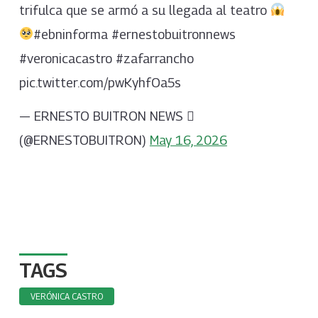
trifulca que se armó a su llegada al teatro
#ebninforma #ernestobuitronnews
#veronicacastro #zafarrancho
pic.twitter.com/pwKyhfOa5s
— ERNESTO BUITRON NEWS 
(@ERNESTOBUITRON)
May 16, 2026
TAGS
VERÓNICA CASTRO