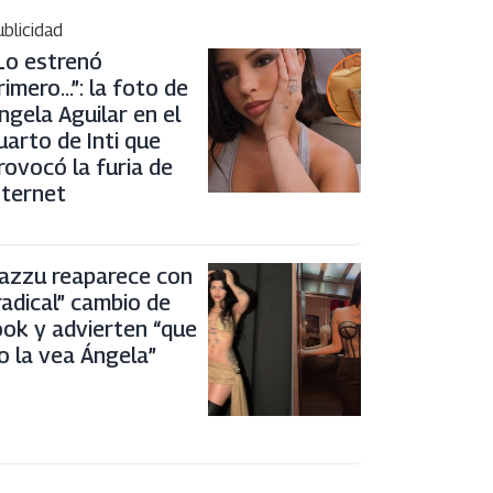
blicidad
Lo estrenó
rimero…”: la foto de
ngela Aguilar en el
uarto de Inti que
rovocó la furia de
nternet
azzu reaparece con
radical” cambio de
ook y advierten “que
o la vea Ángela”