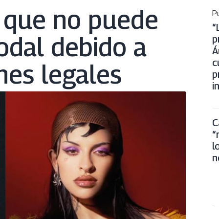
 que no puede
Pu
“
odal debido a
p
Á
c
nes legales
p
i
C
“
l
n