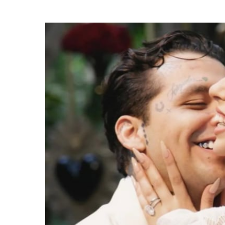
ABR
12