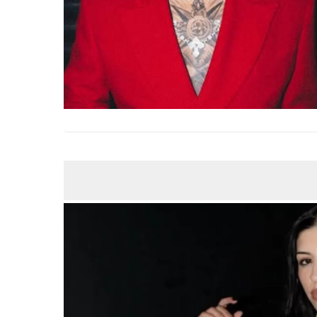
ABR
19