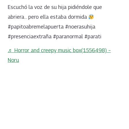
Escuchó la voz de su hija pidiéndole que
abriera… pero ella estaba dormida
#papitoabremelapuerta #noerasuhija
#presenciaextraña #paranormal #parati
♬ Horror and creepy music box(1556498) –
Noru