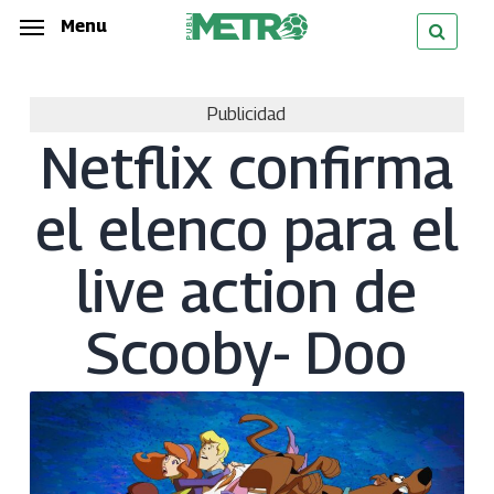
Skip
Menu
Menu
to
main
Publicidad
content
Netflix confirma
el elenco para el
live action de
Scooby- Doo