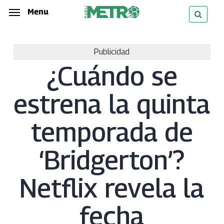
Skip
Menu
Menu
to
main
Publicidad
content
¿Cuándo se
estrena la quinta
temporada de
‘Bridgerton’?
Netflix revela la
fecha