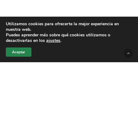
Utilizamos cookies para ofrecerte la mejor experiencia en
nuestra web.
Puedes aprender más sobre qué cookies utilizamos o
desactivarlas en los
ajustes
.
Aceptar
¡De la pantalla al mundo
real! Netflix abre
‘Netflix House’, su