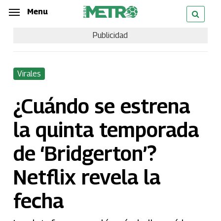
Skip
Menu
Menu
to
Publicidad
main
content
Virales
¿Cuándo se estrena
la quinta temporada
de ‘Bridgerton’?
Netflix revela la
fecha