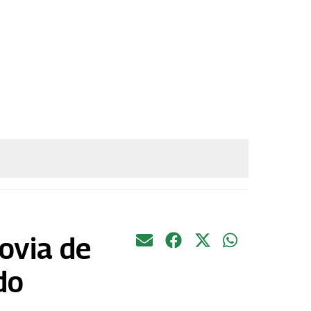
novia de
do