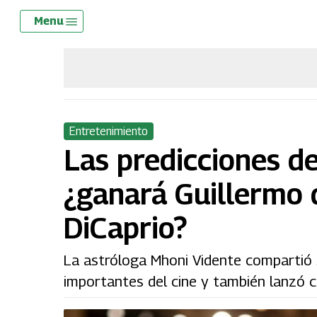
Skip
Menu
Menu
to
main
content
Entretenimiento
Las predicciones de
¿ganará Guillermo 
DiCaprio?
La astróloga Mhoni Vidente compartió 
importantes del cine y también lanzó c