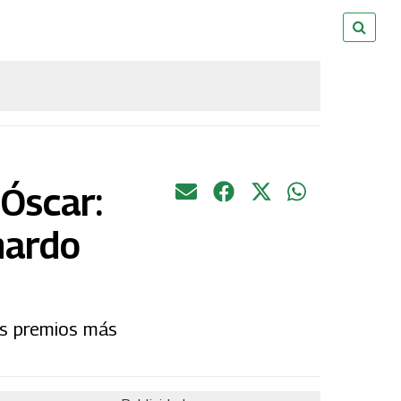
 Óscar:
nardo
os premios más