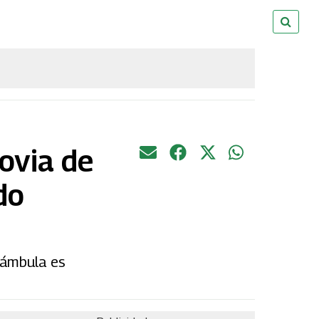
novia de
do
rámbula es