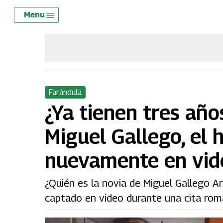
Skip
Menu
Menu
to
main
content
Farándula
¿Ya tienen tres año
Miguel Gallego, el 
nuevamente en vid
¿Quién es la novia de Miguel Gallego A
captado en video durante una cita romá