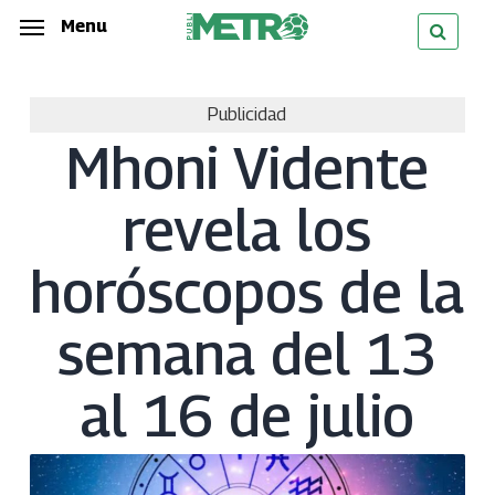
Skip
Menu
Menu
to
main
Publicidad
content
Mhoni Vidente
revela los
horóscopos de la
semana del 13
al 16 de julio