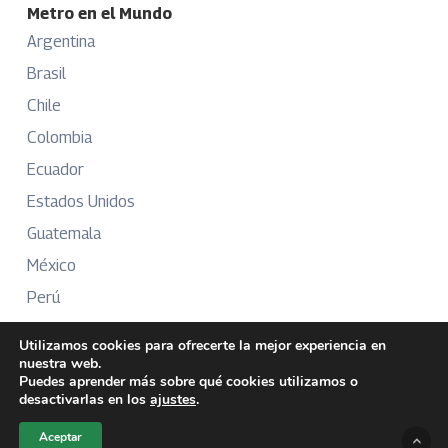
Metro en el Mundo
Argentina
Brasil
Chile
Colombia
Ecuador
Estados Unidos
Guatemala
México
Perú
Puerto Rico
Utilizamos cookies para ofrecerte la mejor experiencia en
nuestra web.
Puedes aprender más sobre qué cookies utilizamos o
desactivarlas en los
ajustes
.
Más Información
Aceptar
Sobre Nosotros