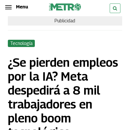
Skip
Menu
Menu
to
Publicidad
main
content
Tecnología
¿Se pierden empleos
por la IA? Meta
despedirá a 8 mil
trabajadores en
pleno boom