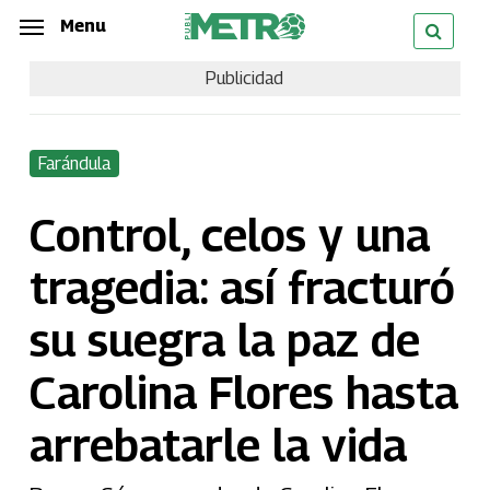
Skip
Menu
Menu
to
Publicidad
main
content
Farándula
Control, celos y una
tragedia: así fracturó
su suegra la paz de
Carolina Flores hasta
arrebatarle la vida