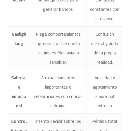
generar bandos.
constantes con
el esposo.
Gasligh
Niega comportamientos
Confusión
ting
agresivos o dice que la
mental y duda
víctima es “demasiado
de la propia
sensible”.
realidad.
Sabotaj
Arruina momentos
Ansiedad y
e
importantes o
agotamiento
emocio
celebraciones con críticas
emocional
nal
o drama.
extremo.
Control
Intenta decidir sobre los
Pérdida total
financie
gastos o el lugar donde la
de la