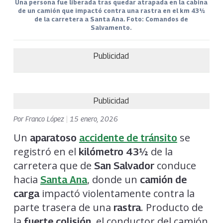
Una persona fue liberada tras quedar atrapada en la cabina
de un camión que impactó contra una rastra en el km 43½
de la carretera a Santa Ana. Foto: Comandos de
Salvamento.
Publicidad
Publicidad
Por
Franco López
|
15 enero, 2026
Un
se
aparatoso
accidente de tránsito
registró en el
de la
kilómetro 43½
carretera que de
conduce
San Salvador
hacia
, donde un
Santa Ana
camión de
impactó violentamente contra la
carga
parte trasera de una
. Producto de
rastra
la
, el conductor del camión
fuerte colisión