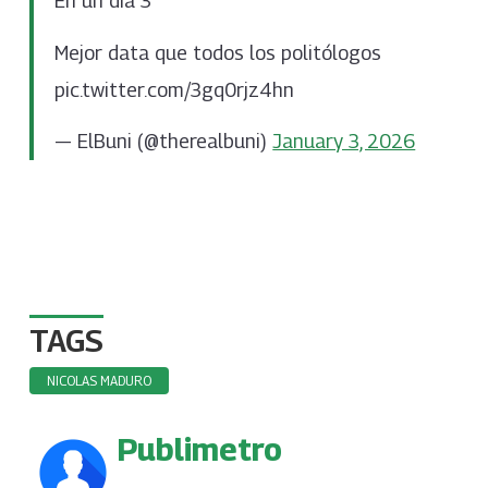
En un dia 3
Mejor data que todos los politólogos
pic.twitter.com/3gq0rjz4hn
— ElBuni (@therealbuni)
January 3, 2026
TAGS
NICOLAS MADURO
Publimetro