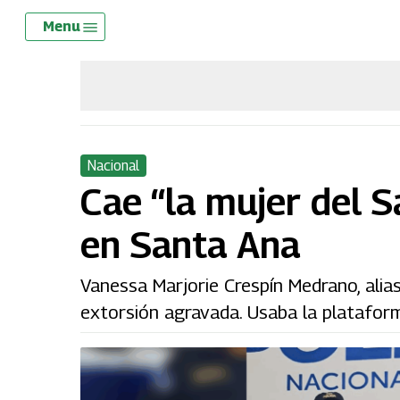
Skip
Menu
Menu
to
main
content
Nacional
Cae “la mujer del 
en Santa Ana
Vanessa Marjorie Crespín Medrano, alia
extorsión agravada. Usaba la plataform