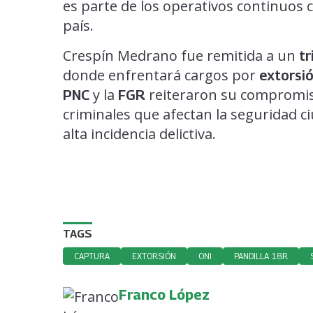
es parte de los operativos continuos c
país.
Crespín Medrano fue remitida a un
tr
donde enfrentará cargos por
extorsi
y la
reiteraron su compromis
PNC
FGR
criminales que afectan la seguridad 
alta incidencia delictiva.
TAGS
CAPTURA
EXTORSIÓN
ONI
PANDILLA 18R
Franco López