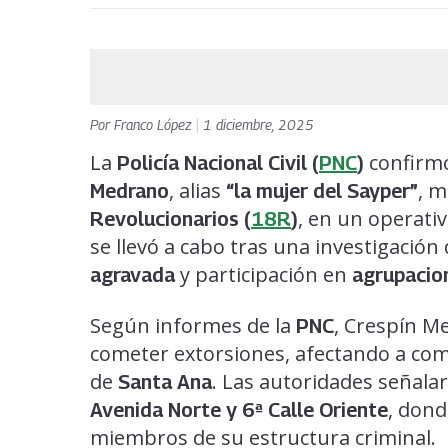
Por
Franco López
|
1 diciembre, 2025
La
confirmó
Policía Nacional Civil (
PNC
)
, alias
, m
Medrano
“la mujer del Sayper”
, en un operati
Revolucionarios (
18R
)
se llevó a cabo tras una investigación 
y participación en
agravada
agrupacion
Según informes de la
, Crespín M
PNC
cometer extorsiones, afectando a com
de
. Las autoridades señalar
Santa Ana
, dond
Avenida Norte y 6ª Calle Oriente
miembros de su estructura criminal.